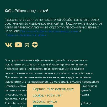
©® «Prilan» 2007 - 2026
Персональные данные пользователей обрабатываются в целях
обеспечения функционирования сайта. Продолжение просмотра
сайта является согласием на обработку персональных данных
на основе
и
Политика обработки персональных данных
Пользовательского соглашения
Вся представленная информация на данной площадке, носит
исключительно ознакомительный характер; она не является
предложением или советом по инвестициям и не должна
рассматриваться как рекомендация к подобного рода действиям.
Принимая во внимание вышесказанное, не следует полагаться
исключительно на представленные материалы в ущерб проведению
независимого анализа. Сервис «Prilan» его аффилированные лица и
Сервис Prilan использует
сотрудники не несут ответственности за использование данной
информации, за прямой или косвенный ущерб, наступивший
cookie
, чтобы сайт
вследствие ее использования.
работал лучше
This site is protected by reCAPTCHA and the Google
Privacy Policy