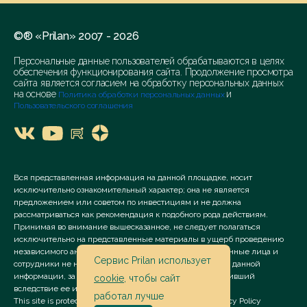
©® «Prilan» 2007 - 2026
Персональные данные пользователей обрабатываются в целях
обеспечения функционирования сайта. Продолжение просмотра
сайта является согласием на обработку персональных данных
на основе
и
Политика обработки персональных данных
Пользовательского соглашения
Вся представленная информация на данной площадке, носит
исключительно ознакомительный характер; она не является
предложением или советом по инвестициям и не должна
рассматриваться как рекомендация к подобного рода действиям.
Принимая во внимание вышесказанное, не следует полагаться
исключительно на представленные материалы в ущерб проведению
независимого анализа. Сервис «Prilan» его аффилированные лица и
Сервис Prilan использует
сотрудники не несут ответственности за использование данной
информации, за прямой или косвенный ущерб, наступивший
cookie
, чтобы сайт
вследствие ее использования.
работал лучше
This site is protected by reCAPTCHA and the Google
Privacy Policy