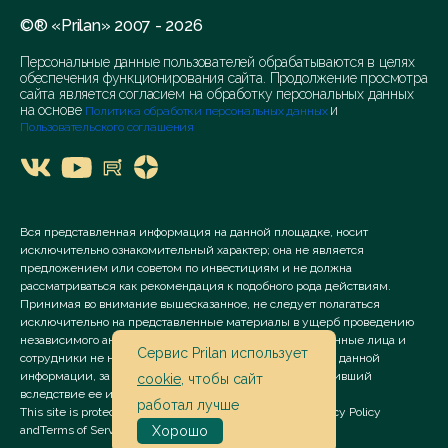
©® «Prilan» 2007 - 2026
Персональные данные пользователей обрабатываются в целях
обеспечения функционирования сайта. Продолжение просмотра
сайта является согласием на обработку персональных данных
на основе
и
Политика обработки персональных данных
Пользовательского соглашения
Вся представленная информация на данной площадке, носит
исключительно ознакомительный характер; она не является
предложением или советом по инвестициям и не должна
рассматриваться как рекомендация к подобного рода действиям.
Принимая во внимание вышесказанное, не следует полагаться
исключительно на представленные материалы в ущерб проведению
независимого анализа. Сервис «Prilan» его аффилированные лица и
Сервис Prilan использует
сотрудники не несут ответственности за использование данной
информации, за прямой или косвенный ущерб, наступивший
cookie
, чтобы сайт
вследствие ее использования.
работал лучше
This site is protected by reCAPTCHA and the Google
Privacy Policy
and
Terms of Service
apply.
Хорошо