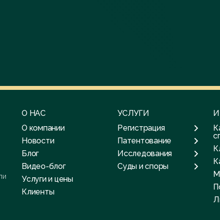
О НАС
УСЛУГИ
И
О компании
Регистрация
К
с
Новости
Патентование
К
Блог
Исследования
К
Видео-блог
Суды и споры
М
ли
Услуги и цены
П
Клиенты
Л