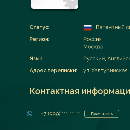
Перейти в каталог
Статус:
Патентный с
Регион:
Россия
Москва
Язык:
Русский, Английс
Адрес переписки:
ул. Халтуринская, 
Контактная информаци
+7 (999) ***-**-**
Посмотреть