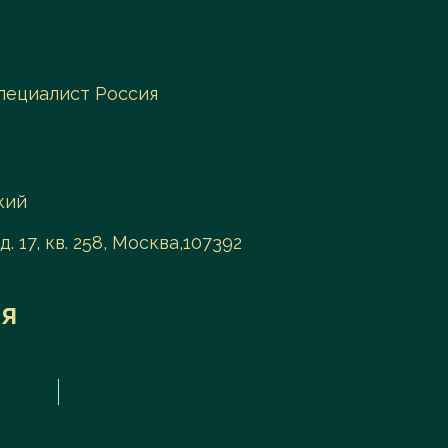
пециалист Россия
кий
д. 17, кв. 258, Москва,107392
я