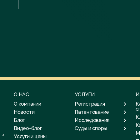
О НАС
УСЛУГИ
И
О компании
Регистрация
К
с
Новости
Патентование
К
Блог
Исследования
К
Видео-блог
Суды и споры
М
ли
Услуги и цены