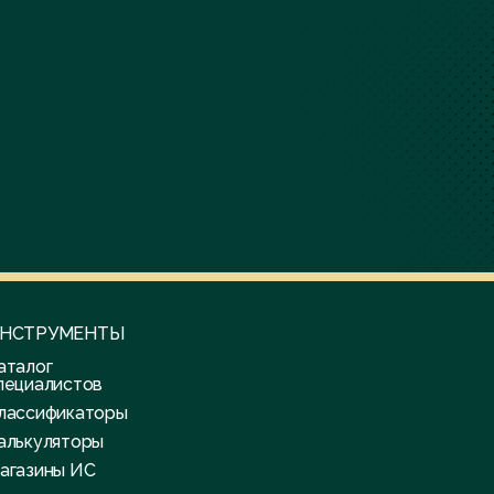
НСТРУМЕНТЫ
аталог
пециалистов
лассификаторы
алькуляторы
агазины ИС