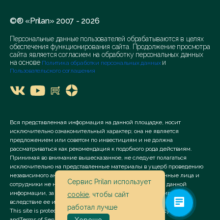
©® «Prilan» 2007 - 2026
Персональные данные пользователей обрабатываются в целях
обеспечения функционирования сайта. Продолжение просмотра
сайта является согласием на обработку персональных данных
на основе
и
Политика обработки персональных данных
Пользовательского соглашения
Вся представленная информация на данной площадке, носит
исключительно ознакомительный характер; она не является
предложением или советом по инвестициям и не должна
рассматриваться как рекомендация к подобного рода действиям.
Принимая во внимание вышесказанное, не следует полагаться
исключительно на представленные материалы в ущерб проведению
независимого анализа. Сервис «Prilan» его аффилированные лица и
Сервис Prilan использует
сотрудники не несут ответственности за использование данной
информации, за прямой или косвенный ущерб, наступивший
cookie
, чтобы сайт
вследствие ее использования.
работал лучше
This site is protected by reCAPTCHA and the Google
Privacy Policy
and
Terms of Service
apply.