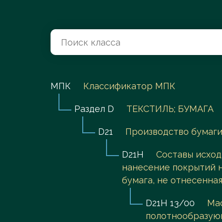
Перейти в каталог
МПК
Классификатор МПК
Раздел D
ТЕКСТИЛЬ; БУМАГА
D21
Производство бумаги
D21H
Составы исход
нанесение покрытий на
бумага, не отнесенная
D21H 13/00
Мас
полотнообразую