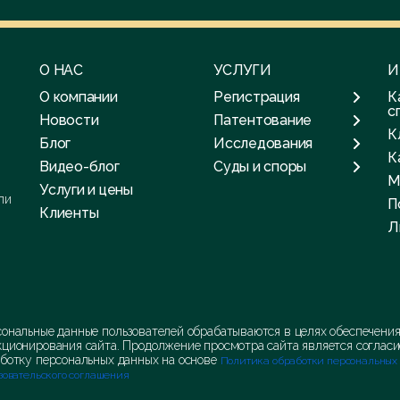
О НАС
УСЛУГИ
И
О компании
Регистрация
К
с
Новости
Патентование
К
Блог
Исследования
К
Видео-блог
Суды и споры
М
Услуги и цены
ли
П
Клиенты
Л
ональные данные пользователей обрабатываются в целях обеспечени
ционирования сайта. Продолжение просмотра сайта является согласи
ботку персональных данных на основе
Политика обработки персональных
зовательского соглашения