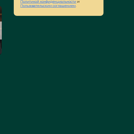
Политикой конфиденциальности
и
Пользовательским соглашением
.
СУДЫ
ПАТЕНТОВА
ППС, СИП, ФАС, Арбитраж
Изобретения, Мо
Подробнее
Подробне