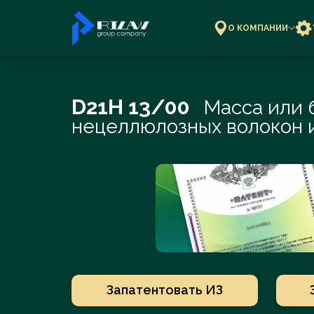
О КОМПАНИИ
D21H 13/00
Масса или 
Регистрация 
нецеллюлозных волокон 
Регистрация
О компании
Новости
Международна
Товарные знаки, ЭВМ,
Внесение и р
Авторское право
Ускоренная р
Каталог
Блог
Продление де
специалистов
Патентование
Регистрация 
Изобретения, Полезные
Ответы на Ув
Видео-блог
модели, Пром. образцы
Регистрация 
Бизнесу
Регистрация 
Исследования
Калькулятор 
Полезные документы
 Наталья
Потапова Мария
Прядк
Изобретателям
марки, логоти
По ГОСТ, Патентный поиск,
Ai.Prilan — уника
Подробнее о 
Оценка ИС
Калькулятор 
ровна
Александровна
Стефа
сервис для пров
Магазин тов. знаков
товарного зн
знаков и логотип
Специалистам
Суды и споры
поверенный
Патентный поверенный
Соосно
Все услуги
Связаться с
по всем
№2662 Потапова Мария
Аннулирование, Защита,
патентног
Магазин патентов
Все новости
специалист
ППС, СИП, ФАС, Арбитраж
ациям:...
Александровна
"РусьПат
Запатентовать ИЗ
Услуги и цены
Классификаторы