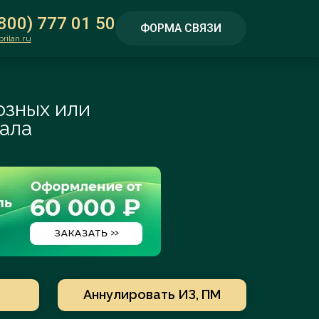
(800) 777 01 50
ФОРМА СВЯЗИ
rilan.ru
озных или
ала
работы:
:00 - ПН-ПТ
 - СБ-ВС
ко Илья
Ложкин
Атякши
е удалось оспорить отказ
рович
Владислав
Вячесл
ации знака с элементом
встала на сторону LG
Алексеевич
Prilan -
Патентный поверенный
Патентный 
ональное
№2740 Ложкин
РФ № 1596 
рование,
Владислав Алексеевич...
знаки) Стаж
Аннулировать ИЗ, ПМ
 и...