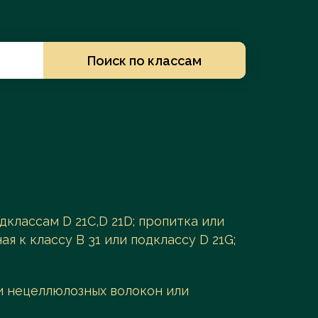
Заказать услугу
Поиск по классам
дклассам D 21C,D 21D; пропитка или
я к классу B 31 или подклассу D 21G;
и нецеллюлозных волокон или