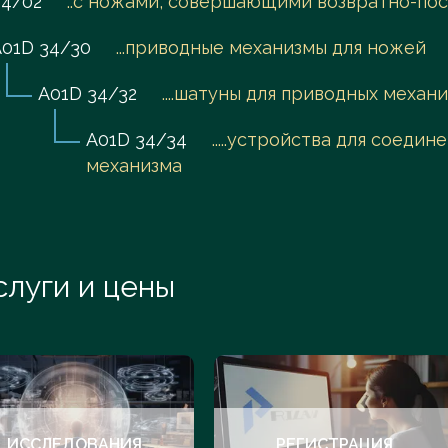
34/02
..с ножами, совершающими возвратно-по
A01D 34/30
...приводные механизмы для ножей
A01D 34/32
....шатуны для приводных меха
A01D 34/34
.....устройства для соед
механизма
слуги и цены
ИССЛЕДОВАНИЯ
РЕГИСТРАЦИЯ