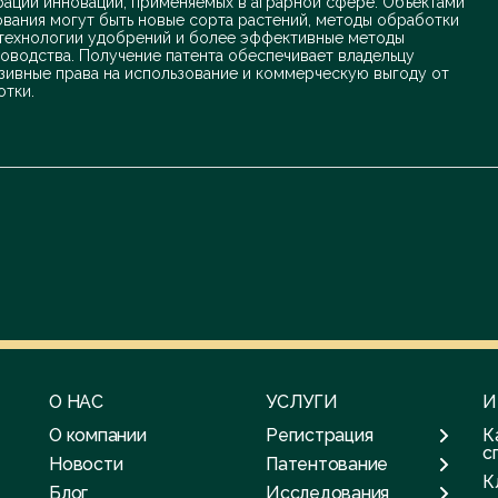
рации инноваций, применяемых в аграрной сфере. Объектами
ования могут быть новые сорта растений, методы обработки
 технологии удобрений и более эффективные методы
оводства. Получение патента обеспечивает владельцу
зивные права на использование и коммерческую выгоду от
отки.
О НАС
УСЛУГИ
И
О компании
Регистрация
К
с
Новости
Патентование
К
Блог
Исследования