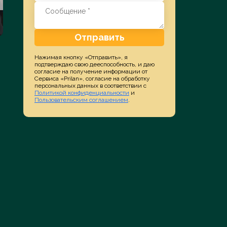
Отправить
ППС, СИП, ФАС, Арбитраж
Изобретения, Мо
Нажимая кнопку «Отправить», я
подтверждаю свою дееспособность, и даю
согласие на получение информации от
Подробнее
Подробне
Сервиса «Prilan», согласие на обработку
персональных данных в соответствии с
Политикой конфиденциальности
и
Пользовательским соглашением
.