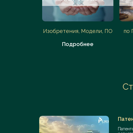
АС, Арбитраж
Изобретения, Модели, ПО
по 
обнее
Подробнее
Ст
Патен
Патент