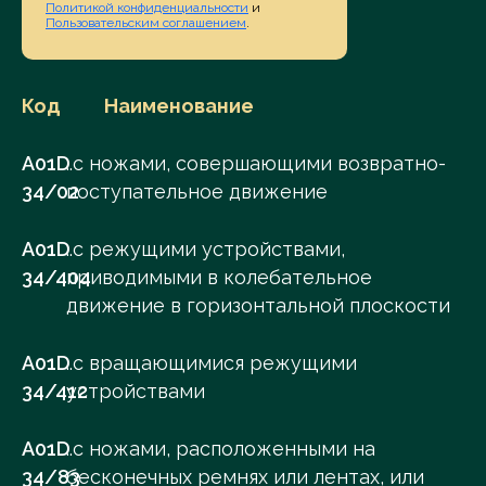
Политикой конфиденциальности
и
Пользовательским соглашением
.
Код
Наименование
A01D
..с ножами, совершающими возвратно-
34/02
поступательное движение
A01D
..с режущими устройствами,
34/404
приводимыми в колебательное
движение в горизонтальной плоскости
A01D
..с вращающимися режущими
34/412
устройствами
A01D
..с ножами, расположенными на
34/83
бесконечных ремнях или лентах, или