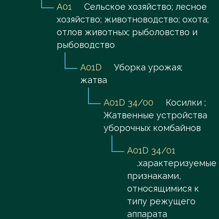
A01
Сельское хозяйство; лесное
хозяйство; животноводство; охота;
отлов животных; рыболовство и
рыбоводство
A01D
Уборка урожая;
жатва
A01D 34/00
Косилки ;
Жатвенные устройства
уборочных комбайнов
A01D 34/01
.характеризуемые
признаками,
относящимися к
типу режущего
аппарата