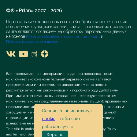
©® «Prilan» 2007 - 2026
Персональные данные пользователей обрабатываются в целях
обеспечения функционирования сайта. Продолжение просмотра
сайта является согласием на обработку персональных данных
на основе
и
Политика обработки персональных данных
Пользовательского соглашения
Вся представленная информация на данной площадке, носит
исключительно ознакомительный характер; она не является
предложением или советом по инвестициям и не должна
рассматриваться как рекомендация к подобного рода действиям.
Принимая во внимание вышесказанное, не следует полагаться
исключительно на представленные материалы в ущерб проведению
независимого анализа. Сервис «Prilan» его аффилированные лица и
Сервис Prilan использует
сотрудники не несут ответственности за использование данной
информации, за прямой или косвенный ущерб, наступивший
cookie
, чтобы сайт
вследствие ее использования.
работал лучше
This site is protected by reCAPTCHA and the Google
Privacy Policy
Хорошо
and
Terms of Service
apply.