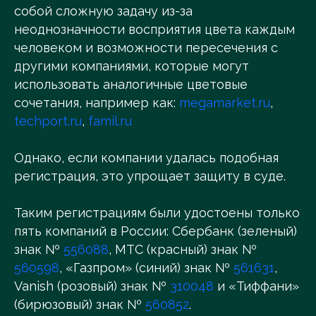
собой сложную задачу из-за
неоднозначности восприятия цвета каждым
человеком и возможности пересечения с
другими компаниями, которые могут
использовать аналогичные цветовые
сочетания, например как:
megamarket.ru
,
techport.ru
,
famil.ru
Однако, если компании удалась подобная
регистрация, это упрощает защиту в суде.
Таким регистрациям были удостоены только
пять компаний в России: Сбербанк (зеленый)
знак №
556088
, МТС (красный) знак №
560598
, «Газпром» (синий) знак №
561631
,
Vanish (розовый) знак №
310048
и «Тиффани»
(бирюзовый) знак №
560852
.