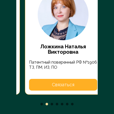
Ложкина Наталья
Викторовна
Патентный поверенный РФ №1906
 РФ
Пате
ТЗ, ПМ, ИЗ, ПО
ки
ТЗ С
Связаться