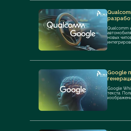
Qualcom
разрабо
Qualcomm и
автомобиля
новых чипо
интегриров
Google 
генерац
Google Whi
текста. По
изображение