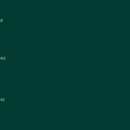
я
ии.
их