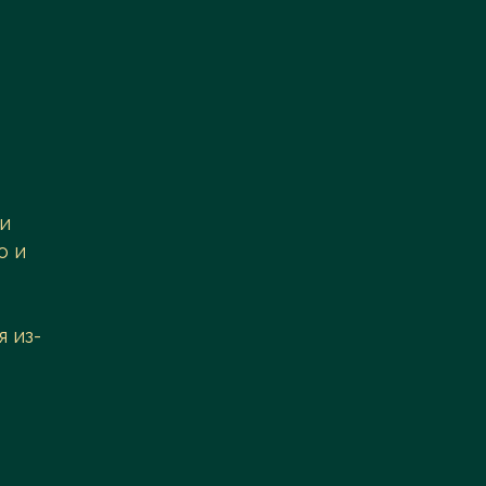
ли
o и
 из-