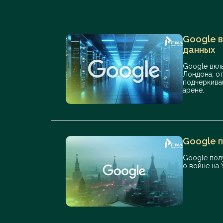
Google в
данных
Google вкл
Лондона, о
подчеркива
арене.
Google 
Google пол
о войне на 