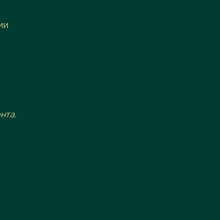
ии
нта.