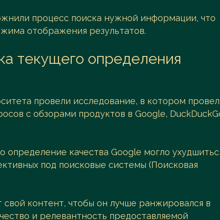
ожнили процесс поиска нужной информации, что
ежима отображения результатов.
ика текущего определения
рситета провели исследование, в котором прове
просов с обзорами продуктов в Google, DuckDuckG
то определение качества Google могло ухудшиться
ективных под поисковые системы (Поисковая
 свой контент, чтобы он лучше ранжировался в
ачество и релевантность предоставляемой