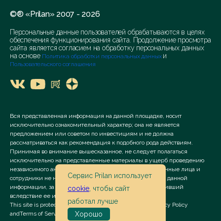
©® «Prilan» 2007 - 2026
Персональные данные пользователей обрабатываются в целях
обеспечения функционирования сайта. Продолжение просмотра
сайта является согласием на обработку персональных данных
на основе
и
Политика обработки персональных данных
Пользовательского соглашения
Вся представленная информация на данной площадке, носит
исключительно ознакомительный характер; она не является
предложением или советом по инвестициям и не должна
рассматриваться как рекомендация к подобного рода действиям.
Принимая во внимание вышесказанное, не следует полагаться
исключительно на представленные материалы в ущерб проведению
независимого анализа. Сервис «Prilan» его аффилированные лица и
Сервис Prilan использует
сотрудники не несут ответственности за использование данной
информации, за прямой или косвенный ущерб, наступивший
cookie
, чтобы сайт
вследствие ее использования.
работал лучше
This site is protected by reCAPTCHA and the Google
Privacy Policy
Хорошо
and
Terms of Service
apply.