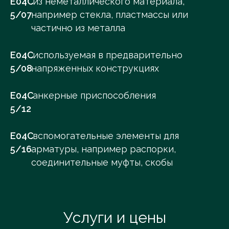
E04C
.из неметаллического материала,
5/07
например стекла, пластмассы или
частично из металла
E04C
.используемая в предварительно
5/08
напряженных конструкциях
E04C
.анкерные приспособления
5/12
E04C
.вспомогательные элементы для
5/16
арматуры, например распорки,
соединительные муфты, скобы
Услуги и цены