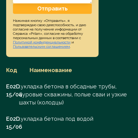
Отправить
Нажимая кнопку «Отправить», я
подтверждаю свою дееспособность, и даю
согласие на получение информации от
Сервиса «Prilan», согласие на обработку
персональных данных в соответствии с
Политикой конфиденциальности
и
Пользовательским соглашением
.
Код
Наименование
E02D
..укладка бетона в обсадные трубы,
15/04
буровые скважины, полые сваи и узкие
шахты (колодцы)
E02D
..укладка бетона под водой
15/06