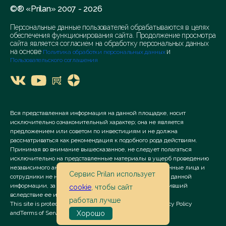
©® «Prilan» 2007 - 2026
Персональные данные пользователей обрабатываются в целях
обеспечения функционирования сайта. Продолжение просмотра
сайта является согласием на обработку персональных данных
на основе
и
Политика обработки персональных данных
Пользовательского соглашения
Вся представленная информация на данной площадке, носит
исключительно ознакомительный характер; она не является
предложением или советом по инвестициям и не должна
рассматриваться как рекомендация к подобного рода действиям.
Принимая во внимание вышесказанное, не следует полагаться
исключительно на представленные материалы в ущерб проведению
независимого анализа. Сервис «Prilan» его аффилированные лица и
Сервис Prilan использует
сотрудники не несут ответственности за использование данной
информации, за прямой или косвенный ущерб, наступивший
cookie
, чтобы сайт
вследствие ее использования.
работал лучше
This site is protected by reCAPTCHA and the Google
Privacy Policy
Хорошо
and
Terms of Service
apply.