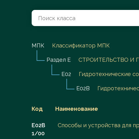
Перейти в каталог
МПК
Классификатор МПК
Раздел E
СТРОИТЕЛЬСТВО И 
E02
Гидротехнические со
E02B
Гидротехниче
Код
Наименование
E02B
Способы и устройства для п
1/00