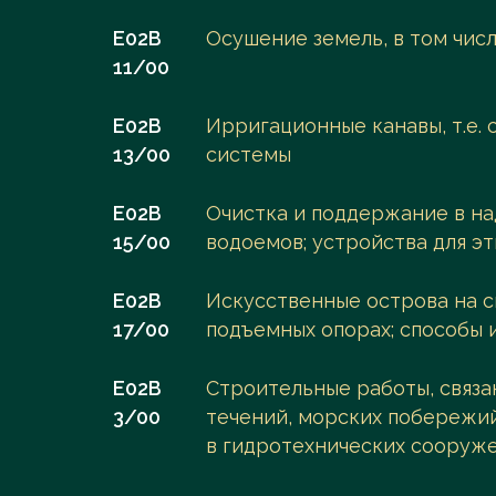
E02B
Осушение земель, в том чис
11/00
E02B
Ирригационные канавы, т.е.
13/00
системы
E02B
Очистка и поддержание в н
15/00
водоемов; устройства для эт
E02B
Искусственные острова на с
17/00
подъемных опорах; способы 
E02B
Строительные работы, связа
3/00
течений, морских побережий
в гидротехнических сооруже