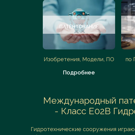
УДЫ
ПАТЕНТОВАНИЕ
АС, Арбитраж
Изобретения, Модели, ПО
по 
обнее
Подробнее
Международный пате
- Класс E02B Гид
Гидротехнические сооружения играю