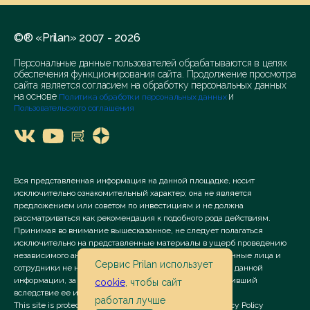
©® «Prilan» 2007 - 2026
Персональные данные пользователей обрабатываются в целях
обеспечения функционирования сайта. Продолжение просмотра
сайта является согласием на обработку персональных данных
на основе
и
Политика обработки персональных данных
Пользовательского соглашения
Вся представленная информация на данной площадке, носит
исключительно ознакомительный характер; она не является
предложением или советом по инвестициям и не должна
рассматриваться как рекомендация к подобного рода действиям.
Принимая во внимание вышесказанное, не следует полагаться
исключительно на представленные материалы в ущерб проведению
независимого анализа. Сервис «Prilan» его аффилированные лица и
Сервис Prilan использует
сотрудники не несут ответственности за использование данной
информации, за прямой или косвенный ущерб, наступивший
cookie
, чтобы сайт
вследствие ее использования.
работал лучше
This site is protected by reCAPTCHA and the Google
Privacy Policy