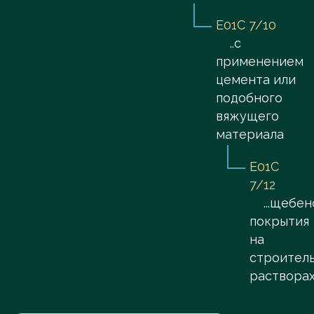
E01C 7/10
..с
применением
цемента или
подобного
вяжущего
материала
E01C
7/12
...щебе
покрытия
на
строител
раствора