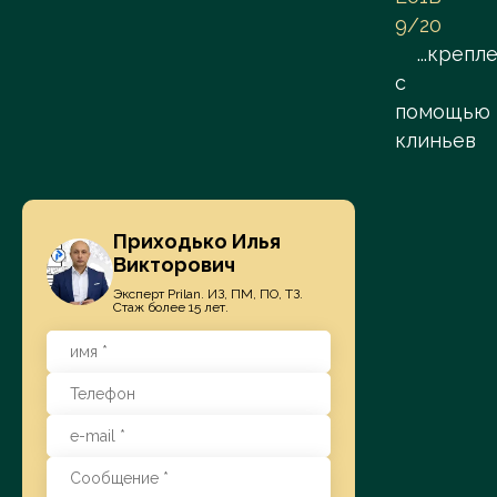
9/20
...крепл
с
помощью
клиньев
Приходько Илья
Викторович
Эксперт Prilan. ИЗ, ПМ, ПО, ТЗ.
Стаж более 15 лет.