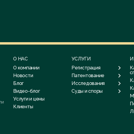
О НАС
УСЛУГИ
И
О компании
Регистрация
К
с
Новости
Патентование
К
Блог
Исследования
К
Видео-блог
Суды и споры
М
Услуги и цены
ли
П
Клиенты
Л