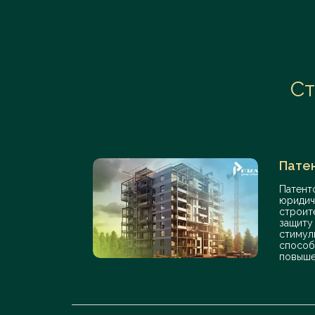
Ст
Пате
Патент
юридич
строит
защиту
стимул
способ
повыше