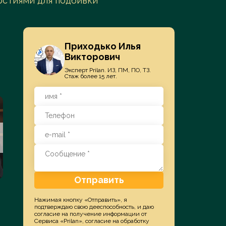
ерстиями для подбивки
Приходько Илья
Викторович
Эксперт Prilan. ИЗ, ПМ, ПО, ТЗ.
Стаж более 15 лет.
СУДЫ
ПАТЕНТОВА
Отправить
ППС, СИП, ФАС, Арбитраж
Изобретения, Мо
Нажимая кнопку «Отправить», я
подтверждаю свою дееспособность, и даю
согласие на получение информации от
Подробнее
Подробне
Сервиса «Prilan», согласие на обработку