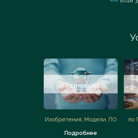
E01B 
У
УДЫ
ПАТЕНТОВАНИЕ
АС, Арбитраж
Изобретения, Модели, ПО
по 
обнее
Подробнее