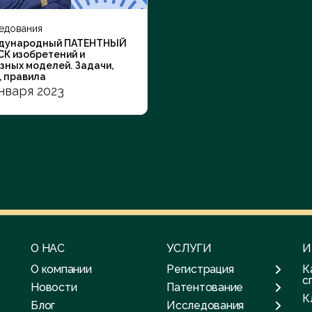
Поиск
едования
дународный ПАТЕНТНЫЙ
К изобретений и
зных моделей. Задачи,
, правила
января 2023
О НАС
УСЛУГИ
И
О компании
Регистрация
К
с
Новости
Патентование
К
Блог
Исследования