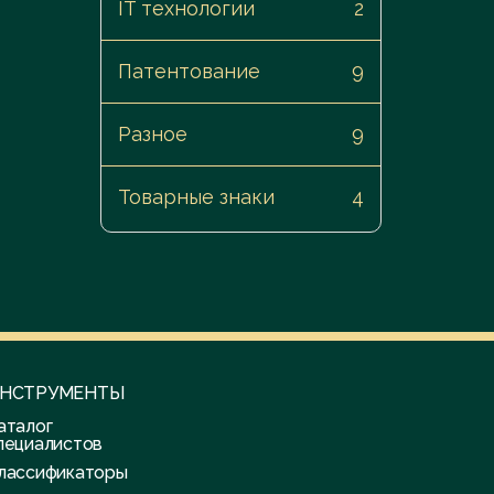
IT технологии
2
Заказать услугу
Патентование
9
Разное
9
Товарные знаки
4
НСТРУМЕНТЫ
аталог
пециалистов
лассификаторы