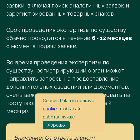
заявки, включая поиск аналогичных заявок и
зарегистрированных товарных знаков.
Срок проведения экспертизы по существу,
обычно проводится в течение
6 - 12 месяцев
с момента подачи заявки.
Во время проведения экспертизы по
существу, регистрирующий орган может
направлять запросы на предоставление
дополнительных сведений или документов,
очень важно своевременно реагировать на
Сервис Prilan использует
поступающие запросы (срок ответа 2
cookie
, чтобы сайт
месяца).
работал лучше
Хорошо
Внимание! От ответа зависит