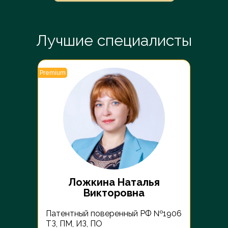
Лучшие специалисты
Premium
Premiu
Ложкина Наталья
Викторовна
Патентный поверенный РФ №1906
 РФ
Пате
ТЗ, ПМ, ИЗ, ПО
ки
ТЗ С