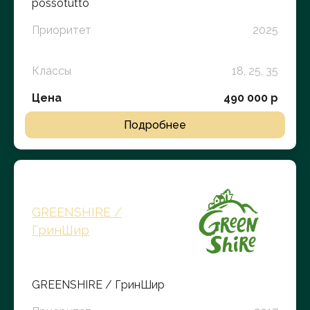
possotutto
Приоритет
2025
Классы
18, 25, 35
Цена
490 000 р
Подробнее
GREENSHIRE /
ГринШир
GREENSHIRE / ГринШир