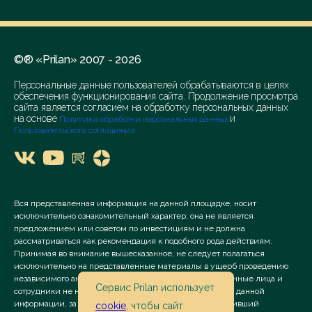
©® «Prilan» 2007 - 2026
Персональные данные пользователей обрабатываются в целях
обеспечения функционирования сайта. Продолжение просмотра
сайта является согласием на обработку персональных данных
на основе
и
Политика обработки персональных данных
Пользовательского соглашения
Вся представленная информация на данной площадке, носит
исключительно ознакомительный характер; она не является
предложением или советом по инвестициям и не должна
рассматриваться как рекомендация к подобного рода действиям.
Принимая во внимание вышесказанное, не следует полагаться
исключительно на представленные материалы в ущерб проведению
независимого анализа. Сервис «Prilan» его аффилированные лица и
Сервис Prilan использует
сотрудники не несут ответственности за использование данной
информации, за прямой или косвенный ущерб, наступивший
cookie
, чтобы сайт