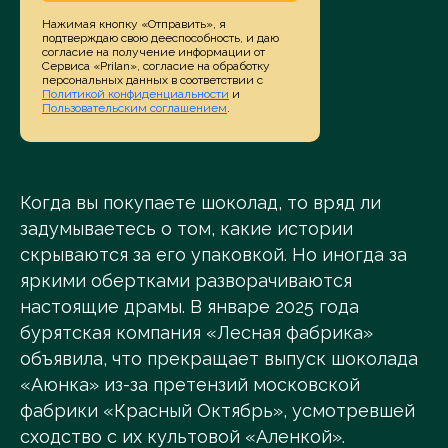
Нажимая кнопку «Отправить», я
подтверждаю свою дееспособность, и даю
согласие на получение информации от
Сервиса «Prilan», согласие на обработку
персональных данных в соответствии с
Политикой конфиденциальности
и
Пользовательским соглашением
.
Когда вы покупаете шоколад, то вряд ли
задумываетесь о том, какие истории
скрываются за его упаковкой. Но иногда за
яркими обертками разворачиваются
настоящие драмы. В январе 2025 года
бурятская компания «Лесная фабрика»
объявила, что прекращает выпуск шоколада
«Аюнка» из-за претензий московской
фабрики «Красный Октябрь», усмотревшей
сходство с их культовой «Аленкой».