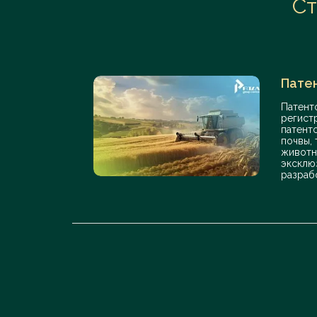
Ст
Патен
Патент
регист
патент
почвы,
животн
эксклю
разраб