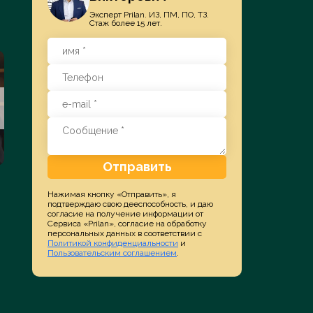
Эксперт Prilan. ИЗ, ПМ, ПО, ТЗ.
Стаж более 15 лет.
СУДЫ
ПАТЕНТОВА
Отправить
ППС, СИП, ФАС, Арбитраж
Изобретения, Мо
Нажимая кнопку «Отправить», я
подтверждаю свою дееспособность, и даю
согласие на получение информации от
Подробнее
Подробне
Сервиса «Prilan», согласие на обработку
персональных данных в соответствии с
Политикой конфиденциальности
и
Пользовательским соглашением
.