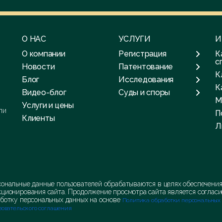
О НАС
УСЛУГИ
И
О компании
Регистрация
К
с
Новости
Патентование
К
Блог
Исследования
К
Видео-блог
Суды и споры
М
Услуги и цены
ли
П
Клиенты
Л
ональные данные пользователей обрабатываются в целях обеспечени
ционирования сайта. Продолжение просмотра сайта является согласи
ботку персональных данных на основе
Политика обработки персональных
зовательского соглашения