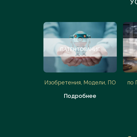
У
УДЫ
ПАТЕНТОВАНИЕ
АС, Арбитраж
Изобретения, Модели, ПО
по 
обнее
Подробнее