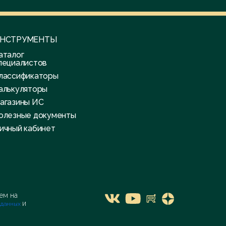
НСТРУМЕНТЫ
аталог
пециалистов
лассификаторы
алькуляторы
агазины ИС
олезные документы
ичный кабинет
я
ем на
и
 данных