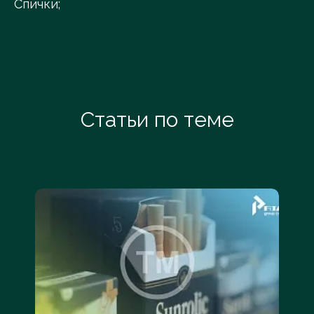
Спички;
Спреи для полости рта для курящих;
Табак;
Табакерки;
Табак жевательный;
Табак нюхательный;
Травы курительные*;
Статьи по теме
Трубки курительные;
Устройства карманные для скручивания
сигарет, папирос;
Фильтры для сигарет;
Фитили для сигаретных зажигалок;
Части папиросной гильзы без табака;
Ящики для сигар;
Ящики для сигарет, папирос.