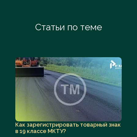
Глина*;
Глина гончарная;
Глина кирпичная;
Гравий;
Статьи по теме
Гравий для аквариумов;
Гранит;
Двери бронированные неметаллические;
Двери неметаллические*;
Двери распашные неметаллические;
Двери складные, неметаллические;
Двери створчатые неметаллические;
Деготь каменноугольный;
Дефлекторы дымовых труб
неметаллические;
Дома сборные [наборы готовые],
неметаллические;
Как зарегистрировать товарный знак
Доска паркетная;
в 19 классе МКТУ?
Доски мемориальные неметаллические;