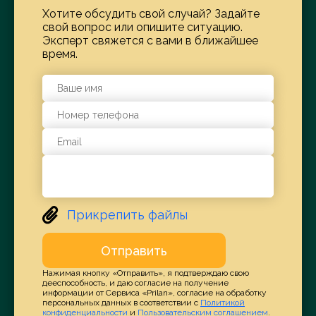
Камни надгробные;
Хотите обсудить свой случай? Задайте
Камыш для строительства;
свой вопрос или опишите ситуацию.
Эксперт свяжется с вами в ближайшее
Каркасы для оранжерей неметаллические;
время.
Каркасы для строительства
неметаллические;
Карнизы неметаллические;
Картон битумированный строительный;
Картон из древесной массы для
строительства;
Картон строительный;
Катки [конструкции] неметаллические;
Кварц;
Прикрепить файлы
Кессоны для строительных работ под
водой;
Отправить
Кирпичи;
Нажимая кнопку «Отправить», я подтверждаю свою
Кирпичи огнеупорные;
дееспособность, и даю согласие на получение
информации от Сервиса «Prilan», согласие на обработку
Клапаны водопроводных труб, за
персональных данных в соответствии с
Политикой
конфиденциальности
и
Пользовательским соглашением
.