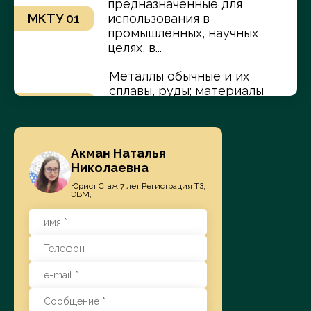
предназначенные для
МКТУ 01
использования в
промышленных, научных
целях, в...
Металлы обычные и их
сплавы, руды; материалы
МКТУ 06
металлические
строительные; конструкции и
сооружения...
Акман Наталья
Каучук, резина, гуттаперча,
Николаевна
асбест, слюда
МКТУ 17
Юрист Стаж 7 лет Регистрация ТЗ,
необработанные и частично
ЭВМ,
обработанные и заменители...