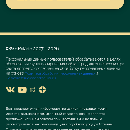
исключением металлических и
пластмассовых;
Клапаны дренажных труб, за исключением
металлических и пластмассовых;
Клепка дубовая;
Кнехты швартовые неметаллические;
Колонны для конструкций
©® «Prilan» 2007 - 2026
неметаллические;
Персональные данные пользователей обрабатываются в целях
Колонны из цементов;
обеспечения функционирования сайта. Продолжение просмотра
Колпаки дымовых труб неметаллические;
сайта является согласием на обработку персональных данных
на основе
и
Политика обработки персональных данных
Консоли для конструкций
Пользовательского соглашения
неметаллические / Кронштейны для
конструкций неметаллические;
Конструкции неметаллические;
Конструкции передвижные
Вся представленная информация на данной площадке, носит
неметаллические;
исключительно ознакомительный характер; она не является
предложением или советом по инвестициям и не должна
Косоуры [части лестниц] неметаллические;
рассматриваться как рекомендация к подобного рода действиям.
Кремнезем [кварц];
Принимая во внимание вышесказанное, не следует полагаться