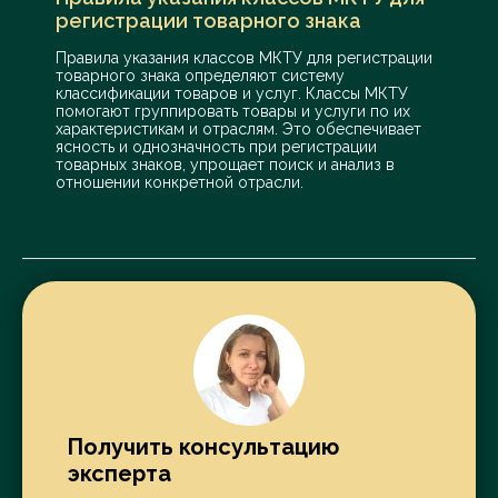
[материал строительный];
регистрации товарного знака
Знаки дорожные неметаллические
Правила указания классов МКТУ для регистрации
несветящиеся немеханические;
товарного знака определяют систему
классификации товаров и услуг. Классы МКТУ
Знаки сигнальные неметаллические
помогают группировать товары и услуги по их
характеристикам и отраслям. Это обеспечивает
несветящиеся немеханические;
ясность и однозначность при регистрации
Известняк;
товарных знаков, упрощает поиск и анализ в
отношении конкретной отрасли.
Известь;
Изгороди неметаллические;
Изделия из камня;
Изделия художественные из камня, бетона
или мрамора;
Кабинки пляжные неметаллические;
Камень;
Камень бутовый;
Камень искусственный;
Получить консультацию
Камень строительный;
эксперта
Камеры покрасочные неметаллические;