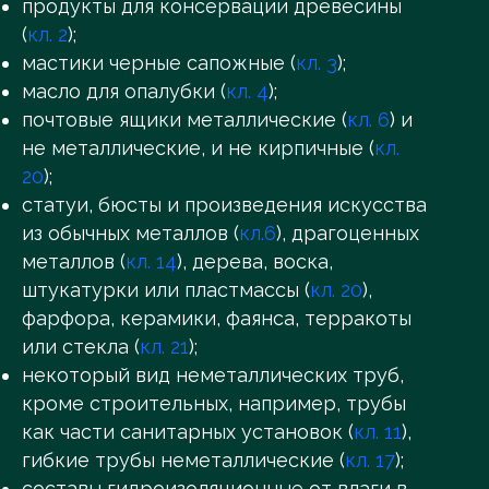
продукты для консервации древесины
(
кл. 2
);
мастики черные сапожные (
кл. 3
);
масло для опалубки (
кл. 4
);
почтовые ящики металлические (
кл. 6
) и
не металлические, и не кирпичные (
кл.
20
);
статуи, бюсты и произведения искусства
из обычных металлов (
кл.6
), драгоценных
металлов (
кл. 14
), дерева, воска,
штукатурки или пластмассы (
кл. 20
),
фарфора, керамики, фаянса, терракоты
или стекла (
кл. 21
);
некоторый вид неметаллических труб,
кроме строительных, например, трубы
как части санитарных установок (
кл. 11
),
гибкие трубы неметаллические (
кл. 17
);
составы гидроизоляционные от влаги в