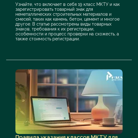
Узнайте, что включает в себя 19 класс МКТУ и как
Дранка (гонт кровельный);
зарегистрировать товарный знак для
Древесина поделочная;
неметаллических строительных материалов и
смесей, таких как камень, бетон, цемент и многое
Древесина фанеровочная;
другое. В статье рассмотрены виды товарных
знаков, требования к их регистрации,
Древесина формуемая;
особенности и процесс проверки на схожесть, а
Древки знамен [конструкции]
также стоимость регистрации.
неметаллические;
Дымоходы неметаллические;
Жалюзи наружные, за исключением
металлических и текстильных / Ставни
наружные, за исключением металлических
и текстильных;
Жалюзи неметаллические;
Желоба водосточные кровельные
неметаллические;
Желоба водосточные уличные
неметаллические;
Жом тростника агломерированный
Правила указания классов МКТУ для