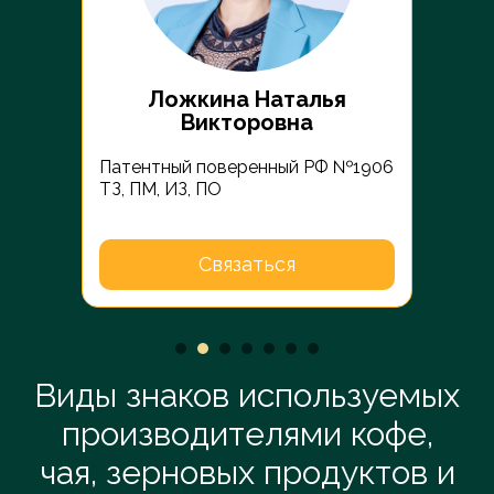
Ложкина Наталья
Викторовна
Патентный поверенный РФ №1906
 РФ
Пате
ТЗ, ПМ, ИЗ, ПО
ки
ТЗ С
Связаться
Виды знаков используемых
производителями кофе,
чая, зерновых продуктов и